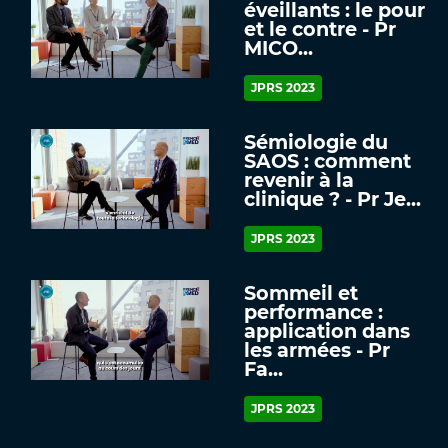
éveillants : le pour
et le contre - Pr
MICO...
JPRS 2023
Sémiologie du
SAOS : comment
revenir à la
clinique ? - Pr Je...
JPRS 2023
Sommeil et
performance :
application dans
les armées - Pr
Fa...
JPRS 2023