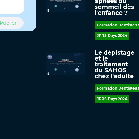
apnées du
sommeil dès
l'enfance ?
Publier
Formation Dentistes
JPRS Days 2024
Le dépistage
et le
traitement
du SAHOS
chez l'adulte
Formation Dentistes
JPRS Days 2024