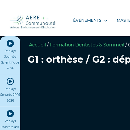
ÉVÉNEMENTS
MAST
Accueil
/
Formation Dentistes & Sommeil
/
Replays
G1 : orthèse / G2 : dé
Journée
Scientifique
2026
Replays
Congrès JPRS
2026
Replays
Masterclass