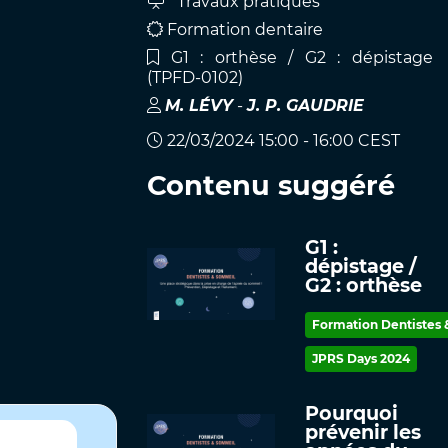
Travaux pratiques
Formation dentaire
G1 : orthèse / G2 : dépistage
(TPFD-0102)
M
.
LÉVY
-
J. P
.
GAUDRIE
22/03/2024 15:00 - 16:00 CEST
Contenu suggéré
G1 :
dépistage /
G2 : orthèse
Formation Dentistes
JPRS Days 2024
Pourquoi
prévenir les