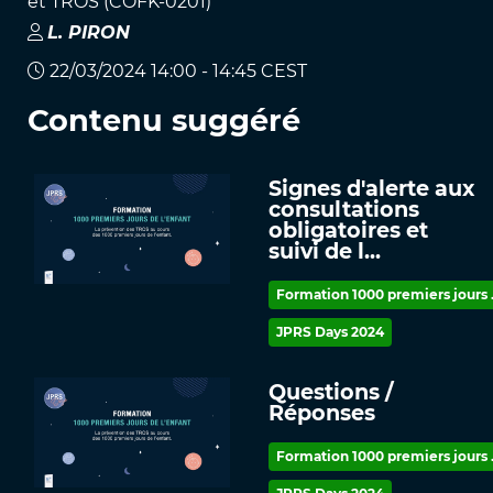
et TROS (COFK-0201)
L
.
PIRON
22/03/2024 14:00 - 14:45 CEST
Contenu suggéré
Signes d'alerte aux
consultations
obligatoires et
suivi de l...
Formation 1000 premiers jours .
JPRS Days 2024
Questions /
Réponses
Formation 1000 premiers jours .