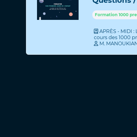
Questions 
Formation 1000 prem
APRÈS - MIDI : 
cours des 1000 pr
M
.
MANOUKIA