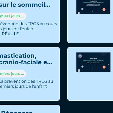
 sur le sommeil
: regards croisés
cate...
iers jours ...
révention des TROS au cours
 jours de l'enfant
.
RÉVILLE
mastication,
cranio-faciale et
iers jours ...
La prévention des TROS au
emiers jours de l'enfant