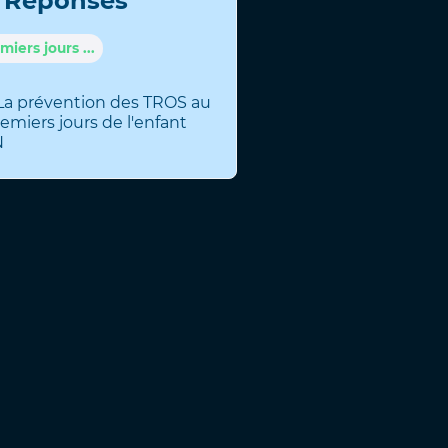
/ Réponses
iers jours ...
La prévention des TROS au
emiers jours de l'enfant
N