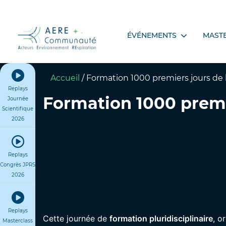
ÉVÉNEMENTS
MAST
Accueil
/
Formation 1000 premiers jours de 
Replays
Formation 1000 premie
Journée
Scientifique
2026
Replays
Congrès JPRS
2026
Replays
Cette journée de
formation pluridisciplinaire
, o
Masterclass