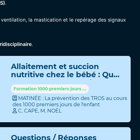
OS)
.
ventilation, la mastication et le repérage des signaux
idisciplinaire
.
Allaitement et succion
nutritive chez le bébé : Quel
rôle dans la prévention des
TROS ?
Formation 1000 premiers jours ...
MATINÉE : La prévention des TROS au cours
des 1000 premiers jours de l'enfant
C
.
CAPE
,
M
.
NOËL
Questions / Réponses