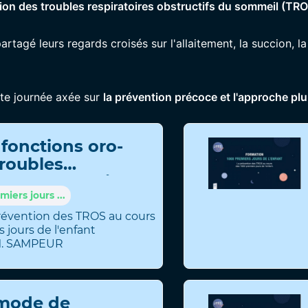
tion des troubles respiratoires obstructifs du sommeil (TR
agé leurs regards croisés sur l'allaitement, la succion, la 
tte journée axée sur
la prévention précoce et l'approche plur
 fonctions oro-
troubles
es du sommeil
nt
iers jours ...
révention des TROS au cours
 jours de l'enfant
M
.
SAMPEUR
mode de