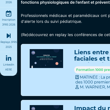
fonctions physiologiques de l'enfant et préven
2026
Professionnels médicaux et paramédicaux ont part
Inscription
d'alerte lors du suivi pédiatrique.
JPRS 2026
(Re)découvrez en replay les conférences de ce
Replays JPRS
2025
Liens entre
faciales et 
respiratoir
LinkedIn
chez l'enfa
Formation 1000 prem
AERE
MATINÉE : La p
des 1000 premiers
M
.
WARNIER
,
Impact du 