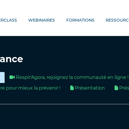
ERCLASS
WEBINAIRES
FORMATIONS
RESSOURC
rance
Respir'Agora, rejoignez la communauté en ligne !
ître pour mieux la prévenir !
Présentation
Prés