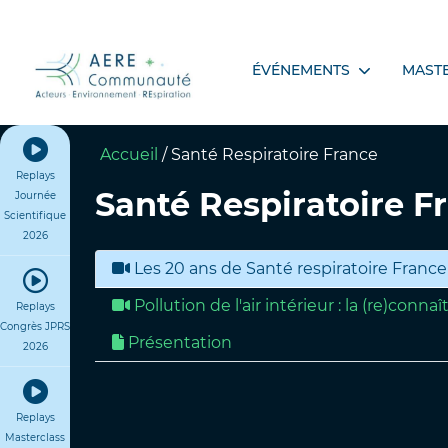
ÉVÉNEMENTS
MAST
Accueil
/
Santé Respiratoire France
Replays
Santé Respiratoire F
Journée
Scientifique
2026
Les 20 ans de Santé respiratoire France
Pollution de l'air intérieur : la (re)conna
Replays
Congrès JPRS
Présentation
2026
Replays
Masterclass