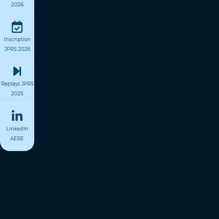
2026
Inscription
JPRS 2026
Replays JPRS
2025
LinkedIn
AERE