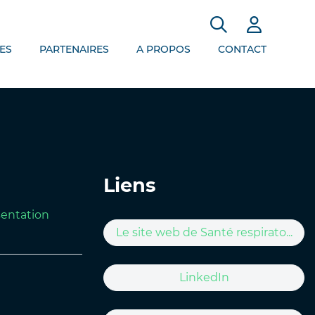
ES
PARTENAIRES
A PROPOS
CONTACT
Liens
entation
Le site web de Santé respirato...
LinkedIn