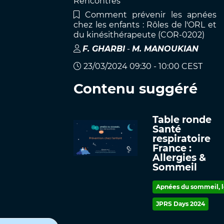
Rencontres
Comment prévenir les apnées
chez les enfants : Rôles de l'ORL et
du kinésithérapeute (COR-0202)
F
.
GHARBI
-
M
.
MANOUKIAN
23/03/2024 09:30 - 10:00 CEST
Contenu suggéré
Table ronde
Santé
respiratoire
France :
Allergies &
Sommeil
Apnées du sommeil, le
JPRS Days 2024