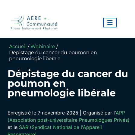
Accueil
/
Webinaire
/
Dépistage du cancer du poumon en
pneumologie libérale
Dépistage du cancer du
poumon en
pneumologie libérale
Enregistré le 7 novembre 2025 | Organisé par l'
APP
(Association post-universitaire Pneumologues Privés)
et le
SAR (Syndicat National de l'Appareil
Respiratoire)