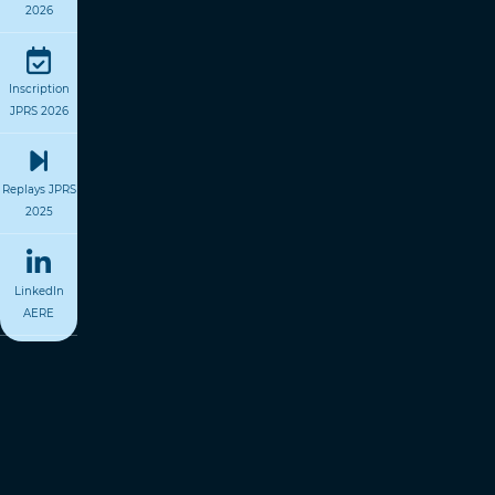
2026
Inscription
JPRS 2026
Replays JPRS
2025
LinkedIn
AERE