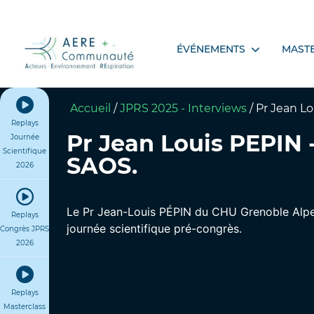
ÉVÉNEMENTS
MAST
Accueil
/
JPRS 2025 - Interviews
/
Pr Jean L
Replays
Pr Jean Louis PEPIN
Journée
Scientifique
SAOS.
2026
Le Pr Jean-Louis PÉPIN du CHU Grenoble Alpes
Replays
journée scientifique pré-congrès.
Congrès JPRS
2026
Replays
Masterclass