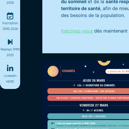
du sommeil
et de la
santé resp
2026
territoire de santé
, afin de mie
des besoins de la population.
Inscription
JPRS 2026
Inscrivez-vous
dès maintenant 
Replays JPRS
2025
LinkedIn
AERE