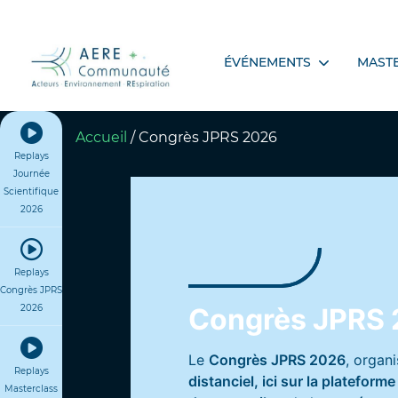
ÉVÉNEMENTS
MAST
Accueil
/
Congrès JPRS 2026
Replays
Journée
Scientifique
2026
Replays
Congrès JPRS
2026
Congrès JPRS
Le
Congrès JPRS 2026
, organ
Replays
distanciel, ici sur la plateform
Masterclass