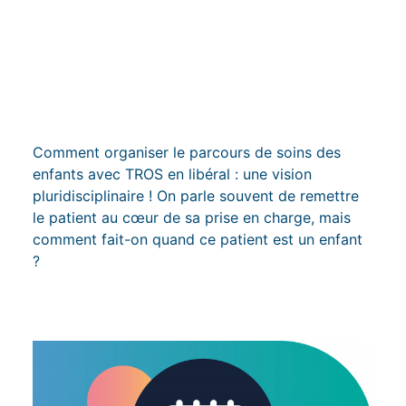
MASTERCLASS TROS
DE L'ENFANT 2025 -
Marseille .
Masterclass
TROS de l'enfant
Comment organiser le parcours de soins des
enfants avec TROS en libéral : une vision
2025
pluridisciplinaire ! On parle souvent de remettre
le patient au cœur de sa prise en charge, mais
comment fait-on quand ce patient est un enfant
?